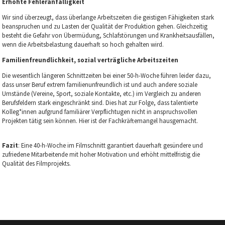
Erhöhte Fehleranfälligkeit
Wir sind überzeugt, dass überlange Arbeitszeiten die geistigen Fähigkeiten stark
beanspruchen und zu Lasten der Qualität der Produktion gehen. Gleichzeitig
besteht die Gefahr von Übermüdung, Schlafstörungen und Krankheitsausfällen,
wenn die Arbeitsbelastung dauerhaft so hoch gehalten wird.
Familienfreundlichkeit, sozial verträgliche Arbeitszeiten
Die wesentlich längeren Schnittzeiten bei einer 50-h-Woche führen leider dazu,
dass unser Beruf extrem familienunfreundlich ist und auch andere soziale
Umstände (Vereine, Sport, soziale Kontakte, etc.) im Vergleich zu anderen
Berufsfeldern stark eingeschränkt sind. Dies hat zur Folge, dass talentierte
Kolleg*innen aufgrund familiärer Verpflichtugen nicht in anspruchsvollen
Projekten tätig sein können. Hier ist der Fachkräftemangel hausgemacht.
Fazit
: Eine 40-h-Woche im Filmschnitt garantiert dauerhaft gesündere und
zufriedene Mitarbeitende mit hoher Motivation und erhöht mittelfristig die
Qualität des Filmprojekts.