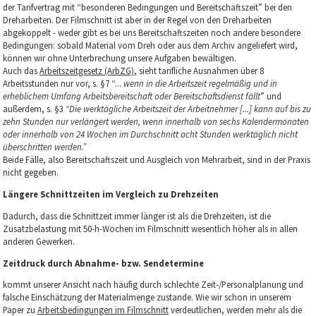
der Tarifvertrag mit “besonderen Bedingungen und Bereitschaftszeit” bei den
Dreharbeiten. Der Filmschnitt ist aber in der Regel von den Dreharbeiten
abgekoppelt - weder gibt es bei uns Bereitschaftszeiten noch andere besondere
Bedingungen: sobald Material vom Dreh oder aus dem Archiv angeliefert wird,
können wir ohne Unterbrechung unsere Aufgaben bewältigen.
Auch das
Arbeitszeitgesetz (ArbZG)
, sieht tarifliche Ausnahmen über 8
Arbeitsstunden nur vor, s. §7 “...
wenn in die Arbeitszeit regelmäßig und in
erheblichem Umfang Arbeitsbereitschaft oder Bereitschaftsdienst fällt
” und
außerdem, s. §3
“Die werktägliche Arbeitszeit der Arbeitnehmer [...] kann auf bis zu
zehn Stunden nur verlängert werden, wenn innerhalb von sechs Kalendermonaten
oder innerhalb von 24 Wochen im Durchschnitt acht Stunden werktäglich nicht
überschritten werden.”
Beide Fälle, also Bereitschaftszeit und Ausgleich von Mehrarbeit, sind in der Praxis
nicht gegeben.
Längere Schnittzeiten im Vergleich zu Drehzeiten
Dadurch, dass die Schnittzeit immer länger ist als die Drehzeiten, ist die
Zusatzbelastung mit 50-h-Wochen im Filmschnitt wesentlich höher als in allen
anderen Gewerken.
Zeitdruck durch Abnahme- bzw. Sendetermine
kommt unserer Ansicht nach häufig durch schlechte Zeit-/Personalplanung und
falsche Einschätzung der Materialmenge zustande. Wie wir schon in unserem
Paper zu
Arbeitsbedingungen im Filmschnitt
verdeutlichen, werden mehr als die