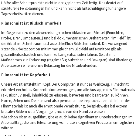
Hälfte aller Schnittprojekte nicht in der geplanten Zeit fertig. Das deutet auf
strukturelle Fehlplanungen hin und kann nicht als Entschuldigung für längere
Tagesarbeitszeiten dienen.
Filmschnitt ist Bildschirmarbeit
Im Gegensatz zu den abwechslungsreichen Abläufen am Filmset (Einrichten,
Probe, Dreh, Umbauten..) und bei dokumentarischen Dreharbeiten “im Feld” ist
die Arbeit im Schnittraum fast ausschließlich Bildschirmarbeit. Die vorwiegend
sitzende Arbeitsposition mit immer gleichem Blickfeld auf Monitore gilt als
gesundheitsschädlich und kann zu Langzeitschäden führen. Selbst mit
Maßnahmen zur Entlastung (regelmäßig Aufstehen und Bewegen) sind überlange
Arbeitszeiten eine enorme Belastung für die Mitarbeitenden.
Filmschnitt ist Kopfarbeit
Unsere Arbeit entsteht im Kopf. Der Computer ist nur das Werkzeug. Filmschnitt
erfordert ein hohes Konzentrationsvermögen, um alle Aussagen des Filmmaterials
(akustisch, visuell, inhaltlich) zu erfassen, bewerten und bearbeiten zu können.
Hören, Sehen und Denken sind also permanent beansprucht. Je nach Inhalt des
Filmmaterials ist auch die emotionale Verarbeitung, beispielsweise bei extrem
brutalen Bildern oder Vorgängen, nicht von der Hand zu weisen.
Wie schon oben ausgeführt, gibt es auch keine signifikanten Unterbrechungen im
Arbeitsalltag, die eine Erleichterung von diesen kognitiven Prozessen ermöglichen
würden.