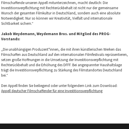
Filmschaffende unseren Appell mitunterzeichnen, macht deutlich: Die
Investitionsverpflichtung mit Rechterückbehalt ist nicht nur der gemeinsame
Wunsch der gesamten Filmkultur in Deutschland, sondern auch eine absolute
Notwendigkeit. Nur so können wir Kreativität, Vielfalt und internationale
Sichtbarkeit sichern.“
Jakob Weydemann, Weydemann Bros. und Mitglied des PROG-
Vorstands:
„Die unabhängigen Produzent*innen, die mit ihren künstlerischen Werken das
Filmschaffen aus Deutschland auf den internationalen Filmfestivals repräsentieren,
setzen große Hoffnungen in die Umsetzung der Investitionsverpflichtung mit
Rechterückbehalt und die Erhöhung des DFFF. Bei angespannter Haushaltslage
trägt die Investitionsverpflichtung zu Stärkung des Filmstandortes Deutschland
bei.“
Den Appell finden Sie beiliegend oder unter folgendem Link zum Download:
Appell deutscher Filmschaffender für eine Investitionsverpflichtung