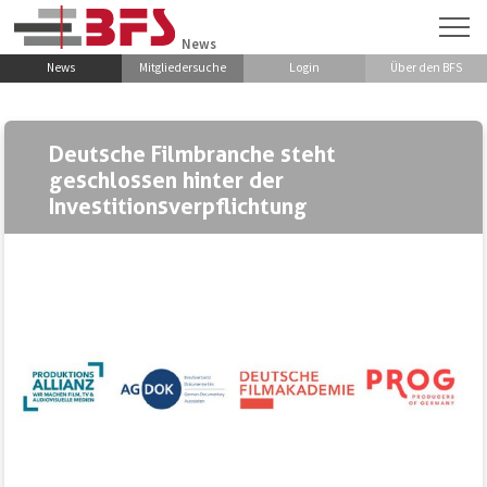
Zum Hauptinhalt springen
News
News
Mitgliedersuche
Login
Über den BFS
Deutsche Filmbranche steht
geschlossen hinter der
Investitionsverpflichtung