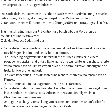
Ziel des Codes ist es, ein respektvolles und sicheres Arbeitsumfeld in Film- und
Fernsehproduktionen zu gewährleisten.
Der Code definiert unerwünschte Verhaltensweisen wie Diskriminierung, sexuelle
Belästigung, Stalking, Mobbing und respektloses Verhalten und legt
Verantwortlichkeiten für Unternehmen, Führungskräfte und Beratungsstellen fest.
Er umfasst Maßnahmen zur Prävention und beschreibt das Vorgehen bei
Meldungen und Beschwerden.
Ziele des Respect Codes sind u.a.:
Sicherstellung eines professionellen und respektvollen Arbeitsumfelds für alle
Beschäftigten in Film- und Fernsehproduktionen.
Die Förderung angstfreier und unterstützender Arbeitsumfelder in einem
positiven Arbeitsklima, die klare Benennung unerwünschter und nicht tolerierter
Verhaltensweisen an Filmsets wozu auch die Kommunikation auf Augenhöhe
trotz Set-Hierarchien gehört.
Die klare Benennung unerwünschter und nicht tolerierter Verhaltensweisen an
Filmsets.
Die Kommunikation auf Augenhöhe trotz Set-Hierarchien.
Sicherstellung der uneingeschränkten Einhaltung aller gesetzlichen Regelungen,
insbesondere des Arbeitsrechts, Arbeitsschutzes und des Allgemeinen
Gleichbehandlungsgesetzes.
Und, ganz wichtig, Bereitstellung von internen und externen Anlaufstellen für
Betroffene von Verstößen gegen den Respect Code.