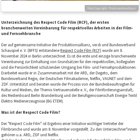
Foto Copyright: Produzentenallianz
Unterzeichnung des Respect Code Film (RCF), der ersten
branchenweiten Vereinbarung für respektvolles Arbeiten in der Film-
und Fernsehbranche
Der auf gemeinsame Initiative der Produktionsallianz, ver.di und Bundesverband
Schauspiel e. V. (BFFS) entstandene
Respect Code Film (RCF)
wurde am 8.
November 2024 in Berlin unterzeichnet. Es ist die erste und einzige branchenweite
Vereinbarung zur Einhaltung von Grundsätzen für den respektvollen, kollegialen
und die Persönlichkeit schützenden Umgang bei Film- und Fernsehproduktionen.
Erarbeitet wurde er in Zusammenarbeit mit der ARD, der Degeto, dem
Bundesverband Regie, der Deutschen Filmakademie, Netflix, VAUNET und dem
ZDF. Unterstützt und beraten wurde der Prozess von der Bundesbeauftragten für
Kultur und Medien, der Themis Vertrauensstelle e. V., der Filmförderungsanstalt,
des Medienboard Berlin Brandenburg und der Berufsgenossenschaft Energie Textil
Elektro Medienerzeugnisse (BG ETEM).
Was ist der Respect Code Film?
Der "Respect Code Film" ist Ergebnis einer Initiative wichtiger Vertreter der
Filmbranche und wurde am 8. November vorgestellt. Zu den Unterzeichner*innen
gehören u.a. ARD, ZDF und Netflix.