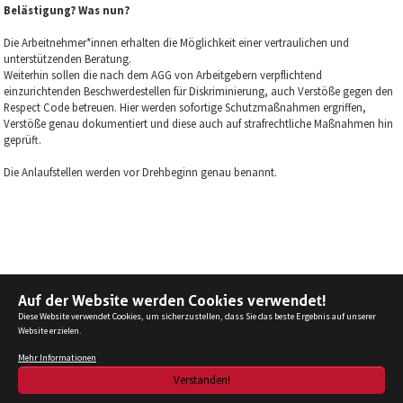
Belästigung? Was nun?
Die Arbeitnehmer*innen erhalten die Möglichkeit einer vertraulichen und
unterstützenden Beratung.
Weiterhin sollen die nach dem AGG von Arbeitgebern verpflichtend
einzurichtenden Beschwerdestellen für Diskriminierung, auch Verstöße gegen den
Respect Code betreuen. Hier werden sofortige Schutzmaßnahmen ergriffen,
Verstöße genau dokumentiert und diese auch auf strafrechtliche Maßnahmen hin
geprüft.
Die Anlaufstellen werden vor Drehbeginn genau benannt.
Auf der Website werden Cookies verwendet!
zurück
Diese Website verwendet Cookies, um sicherzustellen, dass Sie das beste Ergebnis auf unserer
Website erzielen.
© 2025 Bundesverband Filmschnitt Editor e.V.
Mehr Informationen
Kontakt
Datenschutz
Impressum
Design
Umsetzung
Verstanden!