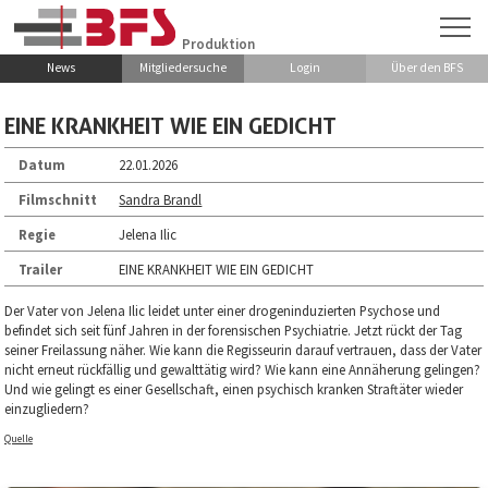
Zum Hauptinhalt springen
Produktion
News
Mitgliedersuche
Login
Über den BFS
EINE KRANKHEIT WIE EIN GEDICHT
Datum
22.01.2026
Filmschnitt
Sandra Brandl
Regie
Jelena Ilic
Trailer
EINE KRANKHEIT WIE EIN GEDICHT
Der Vater von Jelena Ilic leidet unter einer drogeninduzierten Psychose und
befindet sich seit fünf Jahren in der forensischen Psychiatrie. Jetzt rückt der Tag
seiner Freilassung näher. Wie kann die Regisseurin darauf vertrauen, dass der Vater
nicht erneut rückfällig und gewalttätig wird? Wie kann eine Annäherung gelingen?
Und wie gelingt es einer Gesellschaft, einen psychisch kranken Straftäter wieder
einzugliedern?
Quelle