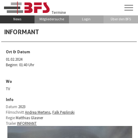
Zum Hauptinhalt springen
Termine
News
Mitgliedersuche
Login
Über den BFS
INFORMANT
Ort & Datum
01.02.2024
Beginn: 01:40 Uhr
Wo
TV
Info
Datum
2023
Filmschnitt
Andrea Mertens
,
Falk Peplinski
Regie
Matthias Glasner
Trailer
INFORMANT