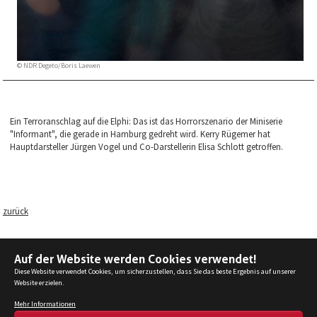
© NDR Degeto/Boris Laewen
Ein Terroranschlag auf die Elphi: Das ist das Horrorszenario der Miniserie
"Informant", die gerade in Hamburg gedreht wird. Kerry Rügemer hat
Hauptdarsteller Jürgen Vogel und Co-Darstellerin Elisa Schlott getroffen.
zurück
Auf der Website werden Cookies verwendet!
Diese Website verwendet Cookies, um sicherzustellen, dass Sie das beste Ergebnis auf unserer
Website erzielen.
© 2025 Bundesverband Filmschnitt Editor e.V.
Mehr Informationen
Kontakt
Datenschutz
Impressum
Design
Umsetzung