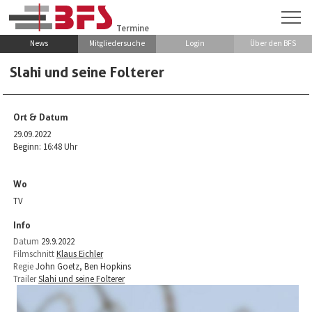
Zum Hauptinhalt springen
Termine
News
Mitgliedersuche
Login
Über den BFS
Slahi und seine Folterer
Ort & Datum
29.09.2022
Beginn: 16:48 Uhr
Wo
TV
Info
Datum
29.9.2022
Filmschnitt
Klaus Eichler
Regie
John Goetz, Ben Hopkins
Trailer
Slahi und seine Folterer