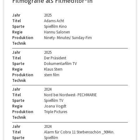
Filmografie als Filmeditor*in
Jahr
2025
Titel
Adams Acht
Sparte
Spielfilm Kino
Regie
Hannu Salonen
Produktion
Ninety- Minutes/ Sunday-Fim
Technik
Jahr
2025
Titel
Der Präsident
Sparte
Dokumentarfilm TV
Regie
Klaus Stern
Produktion
stern film
Technik
Jahr
2024
Titel
Nord bei Nordwest- PECHMARIE
Sparte
Spielfilm TV
Regie
Joana Vogdt
Produktion
Triple Pictures
Technik
Jahr
2024
Titel
Alarm für Cobra 11 Sterbensschön _90Min.
Sparte
Spielfilm