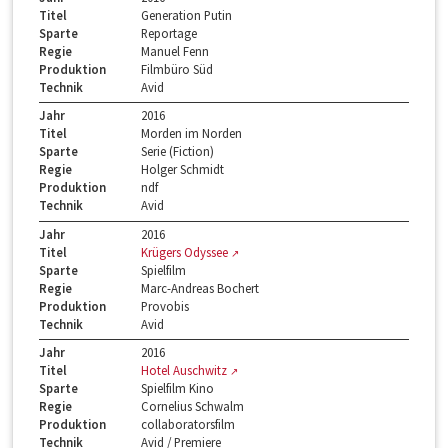
Titel
Generation Putin
Sparte
Reportage
Regie
Manuel Fenn
Produktion
Filmbüro Süd
Technik
Avid
Jahr
2016
Titel
Morden im Norden
Sparte
Serie (Fiction)
Regie
Holger Schmidt
Produktion
ndf
Technik
Avid
Jahr
2016
Titel
Krügers Odyssee
Sparte
Spielfilm
Regie
Marc-Andreas Bochert
Produktion
Provobis
Technik
Avid
Jahr
2016
Titel
Hotel Auschwitz
Sparte
Spielfilm Kino
Regie
Cornelius Schwalm
Produktion
collaboratorsfilm
Technik
Avid / Premiere