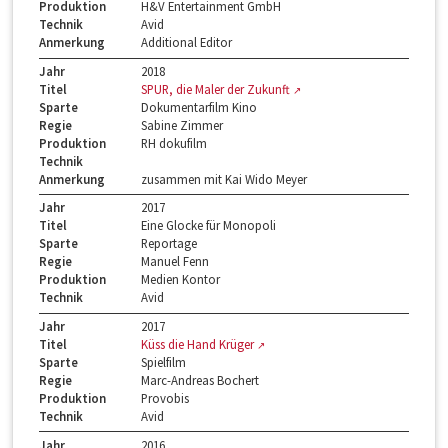
Produktion
H&V Entertainment GmbH
Technik
Avid
Anmerkung
Additional Editor
Jahr
2018
Titel
SPUR, die Maler der Zukunft
Sparte
Dokumentarfilm Kino
Regie
Sabine Zimmer
Produktion
RH dokufilm
Technik
Anmerkung
zusammen mit Kai Wido Meyer
Jahr
2017
Titel
Eine Glocke für Monopoli
Sparte
Reportage
Regie
Manuel Fenn
Produktion
Medien Kontor
Technik
Avid
Jahr
2017
Titel
Küss die Hand Krüger
Sparte
Spielfilm
Regie
Marc-Andreas Bochert
Produktion
Provobis
Technik
Avid
Jahr
2016