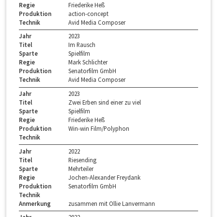
Regie
Friederike Heß
Produktion
action-concept
Technik
Avid Media Composer
Jahr
2023
Titel
Im Rausch
Sparte
Spielfilm
Regie
Mark Schlichter
Produktion
Senatorfilm GmbH
Technik
Avid Media Composer
Jahr
2023
Titel
Zwei Erben sind einer zu viel
Sparte
Spielfilm
Regie
Friederike Heß
Produktion
Win-win Film/Polyphon
Technik
Jahr
2022
Titel
Riesending
Sparte
Mehrteiler
Regie
Jochen-Alexander Freydank
Produktion
Senatorfilm GmbH
Technik
Anmerkung
zusammen mit Ollie Lanvermann