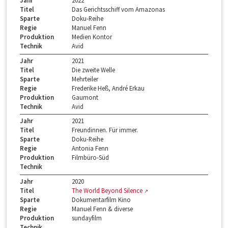
Jahr
2022
Titel
Das Gerichtsschiff vom Amazonas
Sparte
Doku-Reihe
Regie
Manuel Fenn
Produktion
Medien Kontor
Technik
Avid
Jahr
2021
Titel
Die zweite Welle
Sparte
Mehrteiler
Regie
Frederike Heß, André Erkau
Produktion
Gaumont
Technik
Avid
Jahr
2021
Titel
Freundinnen. Für immer.
Sparte
Doku-Reihe
Regie
Antonia Fenn
Produktion
Filmbüro-Süd
Technik
Jahr
2020
Titel
The World Beyond Silence
Sparte
Dokumentarfilm Kino
Regie
Manuel Fenn & diverse
Produktion
sundayfilm
Technik