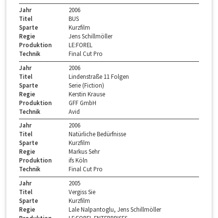
Jahr
2006
Titel
BUS
Sparte
Kurzfilm
Regie
Jens Schillmöller
Produktion
LE:FOREL
Technik
Final Cut Pro
Jahr
2006
Titel
Lindenstraße 11 Folgen
Sparte
Serie (Fiction)
Regie
Kerstin Krause
Produktion
GFF GmbH
Technik
Avid
Jahr
2006
Titel
Natürliche Bedürfnisse
Sparte
Kurzfilm
Regie
Markus Sehr
Produktion
ifs Köln
Technik
Final Cut Pro
Jahr
2005
Titel
Vergiss Sie
Sparte
Kurzfilm
Regie
Lale Nalpantoglu, Jens Schillmöller
Produktion
LE:FOREL ENTERPRISES