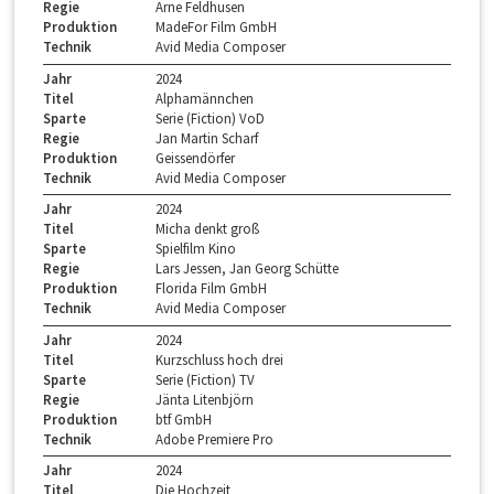
Regie
Arne Feldhusen
Produktion
MadeFor Film GmbH
Technik
Avid Media Composer
Jahr
2024
Titel
Alphamännchen
Sparte
Serie (Fiction) VoD
Regie
Jan Martin Scharf
Produktion
Geissendörfer
Technik
Avid Media Composer
Jahr
2024
Titel
Micha denkt groß
Sparte
Spielfilm Kino
Regie
Lars Jessen, Jan Georg Schütte
Produktion
Florida Film GmbH
Technik
Avid Media Composer
Jahr
2024
Titel
Kurzschluss hoch drei
Sparte
Serie (Fiction) TV
Regie
Jänta Litenbjörn
Produktion
btf GmbH
Technik
Adobe Premiere Pro
Jahr
2024
Titel
Die Hochzeit