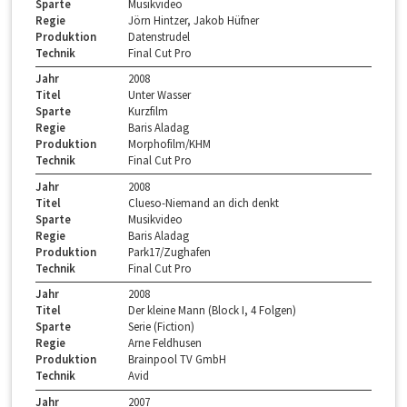
Sparte
Musikvideo
Regie
Jörn Hintzer, Jakob Hüfner
Produktion
Datenstrudel
Technik
Final Cut Pro
Jahr
2008
Titel
Unter Wasser
Sparte
Kurzfilm
Regie
Baris Aladag
Produktion
Morphofilm/KHM
Technik
Final Cut Pro
Jahr
2008
Titel
Clueso-Niemand an dich denkt
Sparte
Musikvideo
Regie
Baris Aladag
Produktion
Park17/Zughafen
Technik
Final Cut Pro
Jahr
2008
Titel
Der kleine Mann (Block I, 4 Folgen)
Sparte
Serie (Fiction)
Regie
Arne Feldhusen
Produktion
Brainpool TV GmbH
Technik
Avid
Jahr
2007