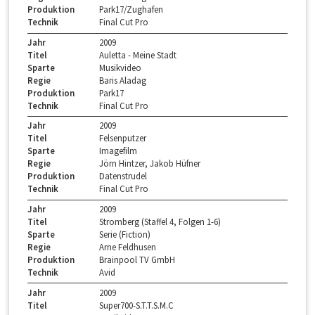
Produktion
Park17/Zughafen
Technik
Final Cut Pro
Jahr
2009
Titel
Auletta - Meine Stadt
Sparte
Musikvideo
Regie
Baris Aladag
Produktion
Park17
Technik
Final Cut Pro
Jahr
2009
Titel
Felsenputzer
Sparte
Imagefilm
Regie
Jörn Hintzer, Jakob Hüfner
Produktion
Datenstrudel
Technik
Final Cut Pro
Jahr
2009
Titel
Stromberg (Staffel 4, Folgen 1-6)
Sparte
Serie (Fiction)
Regie
Arne Feldhusen
Produktion
Brainpool TV GmbH
Technik
Avid
Jahr
2009
Titel
Super700-S.T.T.S.M.C