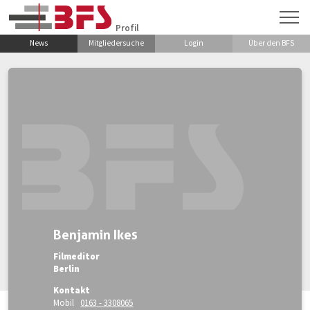
Zum Hauptinhalt springen
Profil
News
Mitgliedersuche
Login
Über den BFS
Benjamin Ikes
Filmeditor
Berlin
Kontakt
Mobil
0163 - 3308065