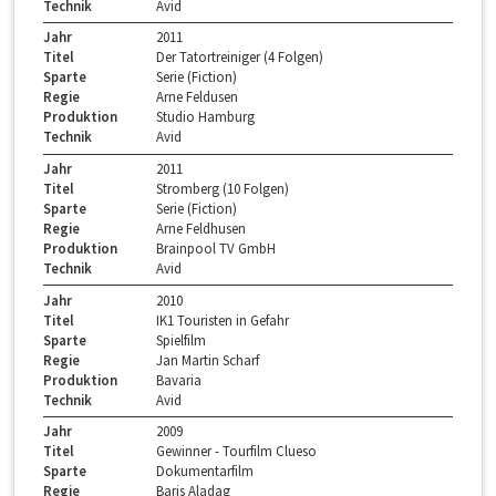
Technik
Avid
Jahr
2011
Titel
Der Tatortreiniger (4 Folgen)
Sparte
Serie (Fiction)
Regie
Arne Feldusen
Produktion
Studio Hamburg
Technik
Avid
Jahr
2011
Titel
Stromberg (10 Folgen)
Sparte
Serie (Fiction)
Regie
Arne Feldhusen
Produktion
Brainpool TV GmbH
Technik
Avid
Jahr
2010
Titel
IK1 Touristen in Gefahr
Sparte
Spielfilm
Regie
Jan Martin Scharf
Produktion
Bavaria
Technik
Avid
Jahr
2009
Titel
Gewinner - Tourfilm Clueso
Sparte
Dokumentarfilm
Regie
Baris Aladag