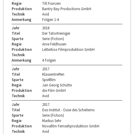
Regie
Till Franzen
Produktion
Bantry Bay Productions GmbH
Technik
Avid
Anmerkung
Folgen 1-4
Jahr
2018
Titel
Der Tatortreiniger
Sparte
Serie (Fiction)
Regie
Arne Feldhusen
Produktion
Letterbox Filmproduktion GmbH
Technik
Anmerkung
4 Folgen
Jahr
2017
Titel
Klassentreffen
Sparte
Spielfilm
Regie
Jan Georg Schütte
Produktion
die Film GmbH
Technik
Avid
Jahr
2017
Titel
Das Institut - Oase des Scheiterns
Sparte
Serie (Fiction)
Regie
Markus Sehr
Produktion
Novafilm Fernsehproduktion GmbH
Technik
Avid