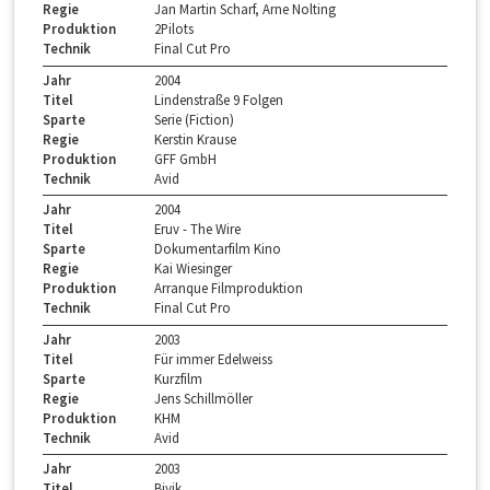
Regie
Jan Martin Scharf, Arne Nolting
Produktion
2Pilots
Technik
Final Cut Pro
Jahr
2004
Titel
Lindenstraße 9 Folgen
Sparte
Serie (Fiction)
Regie
Kerstin Krause
Produktion
GFF GmbH
Technik
Avid
Jahr
2004
Titel
Eruv - The Wire
Sparte
Dokumentarfilm Kino
Regie
Kai Wiesinger
Produktion
Arranque Filmproduktion
Technik
Final Cut Pro
Jahr
2003
Titel
Für immer Edelweiss
Sparte
Kurzfilm
Regie
Jens Schillmöller
Produktion
KHM
Technik
Avid
Jahr
2003
Titel
Biyik