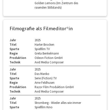
Golden Lemons (Im Zentrum des
rasenden Stillstands)
Filmografie als Filmeditor*in
Jahr
2025
Titel
Harter Brocken
Sparte
Spielfilm TV
Regie
Greta Benkelmann
Produktion
Odeon Fiction GmbH
Technik
Avid Media Composer
Jahr
2025
Titel
Das Manko
Sparte
Serie (Fiction) TV
Regie
Arne Feldhusen
Produktion
Razor Film Produktion GmbH
Technik
Avid Media Composer
Jahr
2025
Titel
Stromberg - Wieder alles wie immer
Sparte
Spielfilm Kino