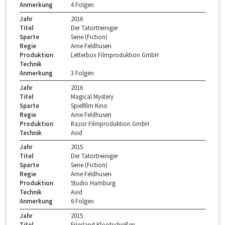
Anmerkung
4 Folgen
Jahr
2016
Titel
Der Tatortreiniger
Sparte
Serie (Fiction)
Regie
Arne Feldhusen
Produktion
Letterbox Filmproduktion GmbH
Technik
Anmerkung
3 Folgen
Jahr
2016
Titel
Magical Mystery
Sparte
Spielfilm Kino
Regie
Arne Feldhusen
Produktion
Razor Filmproduktion GmbH
Technik
Avid
Jahr
2015
Titel
Der Tatortreiniger
Sparte
Serie (Fiction)
Regie
Arne Feldhusen
Produktion
Studio Hamburg
Technik
Avid
Anmerkung
6 Folgen
Jahr
2015
Titel
Friesland Klootschießen