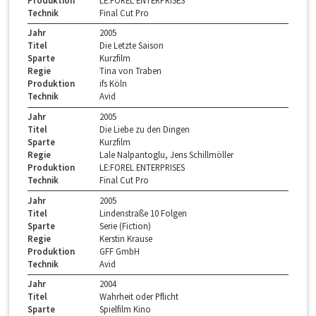
Technik
Final Cut Pro
Jahr
2005
Titel
Die Letzte Saison
Sparte
Kurzfilm
Regie
Tina von Traben
Produktion
ifs Köln
Technik
Avid
Jahr
2005
Titel
Die Liebe zu den Dingen
Sparte
Kurzfilm
Regie
Lale Nalpantoglu, Jens Schillmöller
Produktion
LE:FOREL ENTERPRISES
Technik
Final Cut Pro
Jahr
2005
Titel
Lindenstraße 10 Folgen
Sparte
Serie (Fiction)
Regie
Kerstin Krause
Produktion
GFF GmbH
Technik
Avid
Jahr
2004
Titel
Wahrheit oder Pflicht
Sparte
Spielfilm Kino