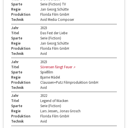
Sparte
Serie (Fiction) TV
Regie
Jan Georg Schütte
Produktion
Florida Film GmbH
Technik
Avid Media Composer
Jahr
2023
Titel
Das Fest der Liebe
Sparte
Serie (Fiction)
Regie
Jan Georg Schütte
Produktion
Florida Film GmbH
Technik
Avid
Jahr
2023
Titel
Sörensen fängt Feuer
Sparte
Spielfilm
Regie
Bjarne Mädel
Produktion
Claussen+Putz Filmproduktion GmbH
Technik
Avid
Jahr
2022
Titel
Legend of Wacken
Sparte
Serie (Fiction)
Regie
Lars Jessen, Jonas Grosch
Produktion
Florida Film GmbH
Technik
Avid