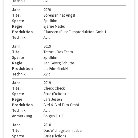
Technik
Avid
Jahr
2020
Titel
Sörensen hat Angst
Sparte
Spielfilm
Regie
Bjarne Mädel
Produktion
Claussen+Putz Filmproduktion GmbH
Technik
Avid
Jahr
2019
Titel
Tatort - Das Team
Sparte
Spielfilm
Regie
Jan Georg Schütte
Produktion
die Film GmbH
Technik
Avid
Jahr
2019
Titel
Check Check
Sparte
Serie (Fiction)
Regie
Lars Jessen
Produktion
Bird & Bird Film GmbH
Technik
Avid
Anmerkung
Folgen 1 + 3
Jahr
2018
Titel
Das Wichtigste im Leben
Sparte
Serie (Fiction)