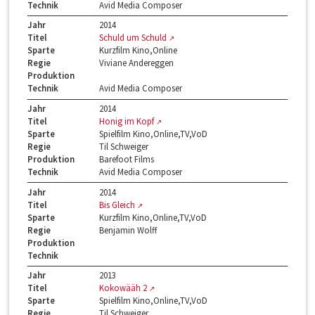
Technik
Avid Media Composer
Jahr
2014
Titel
Schuld um Schuld
Sparte
Kurzfilm Kino,Online
Regie
Viviane Andereggen
Produktion
Technik
Avid Media Composer
Jahr
2014
Titel
Honig im Kopf
Sparte
Spielfilm Kino,Online,TV,VoD
Regie
Til Schweiger
Produktion
Barefoot Films
Technik
Avid Media Composer
Jahr
2014
Titel
Bis Gleich
Sparte
Kurzfilm Kino,Online,TV,VoD
Regie
Benjamin Wolff
Produktion
Technik
Jahr
2013
Titel
Kokowääh 2
Sparte
Spielfilm Kino,Online,TV,VoD
Regie
Til Schweiger