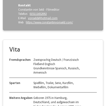
Kontakt
Constantin von Seld - Filmeditor
Telefon
015111652092
E-Mail
vonseld@hotmail.com
Web
https://www.constantinvonseld.com/
Vita
Fremdsprachen
Zweisprachig Deutsch / Französisch
Fließend Englisch
Grundkenntnisse Spanisch, Russisch,
Armenisch
Sparten
Spielfilm, Trailer, Serie, Kurzfilm,
Werbefilm, Dokumentarfilm
Weitere Angaben
Geboren 1975 in Hamburg,
Deutschland, und aufgewachsen im