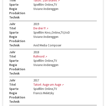
Titel
Tatort: Züri brännt
Sparte
Spielfilm Online,TV
Regie
Viviane Andereggen
Produktion
Technik
Jahr
2019
Titel
Die drei !!!
Sparte
Spielfilm Kino,Online,TV,VoD
Regie
Viviane Andereggen
Produktion
Technik
Avid Media Composer
Jahr
2018
Titel
Rufmord
Sparte
Spielfilm Online,TV
Regie
Viviane Andereggen
Produktion
Technik
Jahr
2017
Titel
Tatort: Auge um Auge
Sparte
Spielfilm Online,TV
Regie
Francis Meletzky
Produktion
Technik