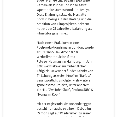
Süden Frankreichs, begann 1995 seine
Karriere als Runner und Video Assist
Operator bei James Bond: GoldenEye.
Diese Erfahrung setzte die Messlatte
hoch in Bezug auf den Umfang und die
Ambition von Filmprojekten. Seitdem
hat er über 25 Jahre Berufserfahrung als
Filmeditor gesammelt.
Nach einem Praktikum in einer
Postproduktionsfirma in London, wurde
er 1997 Inhouse-Editor bei der
Werbefilmproduktionsfirma
PetersenNaumann in Hamburg. Im Jahr
2000 wechselte er zur freiberuflichen
Tätigkeit. 2004 war er für den Schnitt von
Til Schweigers ersten Kinofilm "Barfuss"
verantwortlich. Es folgten viele weitere
gemeinsame Projekte, unter anderem
die Hits "Zweiohrküken", "Kokowääh" &
"Honig im Kopf".
Mit der Regisseurin Viviane Andereggen
besteht nun auch, seit ihrem Debutfilm
"Simon sagt auf Wiedersehen zu seiner