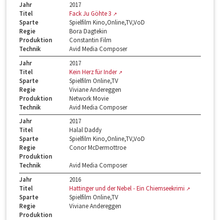
Jahr
2017
Titel
Fack Ju Göhte 3
Sparte
Spielfilm Kino,Online,TV,VoD
Regie
Bora Dagtekin
Produktion
Constantin Film
Technik
Avid Media Composer
Jahr
2017
Titel
Kein Herz für Inder
Sparte
Spielfilm Online,TV
Regie
Viviane Andereggen
Produktion
Network Movie
Technik
Avid Media Composer
Jahr
2017
Titel
Halal Daddy
Sparte
Spielfilm Kino,Online,TV,VoD
Regie
Conor McDermottroe
Produktion
Technik
Avid Media Composer
Jahr
2016
Titel
Hattinger und der Nebel - Ein Chiemseekrimi
Sparte
Spielfilm Online,TV
Regie
Viviane Andereggen
Produktion