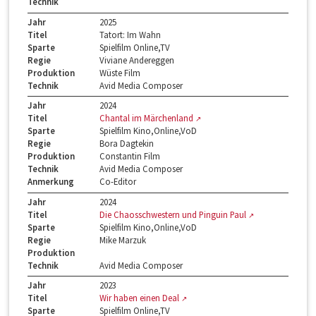
Technik
Jahr
2025
Titel
Tatort: Im Wahn
Sparte
Spielfilm Online,TV
Regie
Viviane Andereggen
Produktion
Wüste Film
Technik
Avid Media Composer
Jahr
2024
Titel
Chantal im Märchenland
Sparte
Spielfilm Kino,Online,VoD
Regie
Bora Dagtekin
Produktion
Constantin Film
Technik
Avid Media Composer
Anmerkung
Co-Editor
Jahr
2024
Titel
Die Chaosschwestern und Pinguin Paul
Sparte
Spielfilm Kino,Online,VoD
Regie
Mike Marzuk
Produktion
Technik
Avid Media Composer
Jahr
2023
Titel
Wir haben einen Deal
Sparte
Spielfilm Online,TV