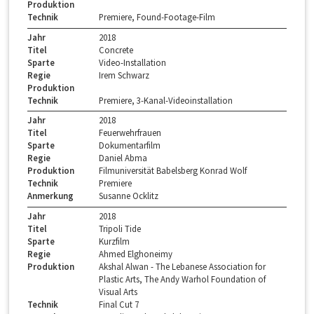
Produktion
Technik
Premiere, Found-Footage-Film
Jahr
2018
Titel
Concrete
Sparte
Video-Installation
Regie
Irem Schwarz
Produktion
Technik
Premiere, 3-Kanal-Videoinstallation
Jahr
2018
Titel
Feuerwehrfrauen
Sparte
Dokumentarfilm
Regie
Daniel Abma
Produktion
Filmuniversität Babelsberg Konrad Wolf
Technik
Premiere
Anmerkung
Susanne Ocklitz
Jahr
2018
Titel
Tripoli Tide
Sparte
Kurzfilm
Regie
Ahmed Elghoneimy
Produktion
Akshal Alwan - The Lebanese Association for
Plastic Arts, The Andy Warhol Foundation of
Visual Arts
Technik
Final Cut 7