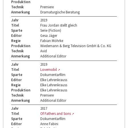
Produktion
Technik
Premiere
Anmerkung
Dramaturgische Beratung
Jahr
2019
Titel
Frau Jordan stellt gleich
Sparte
Serie (Fiction)
Editor
Gesa Jäger
Regie
Fabian Möhrke
Produktion
Wiedemann & Berg Television GmbH & Co. KG
Technik
Avid
Anmerkung
Additional Editor
Jahr
2019
Titel
Lovemobil
Sparte
Dokumentarfilm
Editor
Elke Lehrenkrauss
Regie
Elke Lehrenkrauss
Produktion
Elke Lehrenkrauss
Technik
Premiere
Anmerkung
Additional Editor
Jahr
2017
Titel
Of Fathers and Sons
Sparte
Dokumentarfilm
Editor
Anne Fabini