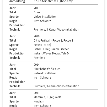
Anmerkung
Co-Editor: Ahmed Elghoneimy
Jahr
2017
Titel
Grau
Sparte
Video-Installation
Regie
Irem Schwarz
Produktion
Technik
Premiere, 3-Kanal-Videoinstallation
Jahr
2016
Titel
Dit is Fußball - Folge 2, Folge 4
Sparte
Serie (Fiction)
Regie
Isabel Huber, Jakob Fischer
Produktion
Instant Waves Media, Tele 5
Technik
Premiere
Jahr
2014
Titel
Aber behalt's für dich.
Sparte
Video-Installation
Regie
Irem Schwarz
Produktion
Technik
Premiere, 3-Kanal-Videoinstallation
Jahr
2013
Titel
Mammut, Tiger, Wolf
Sparte
Kurzfilm
Regie
Irem Schwarz