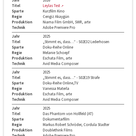
Jahr
2026
Titel
Leylas Test
Sparte
Kurzfilm Kino
Regie
Cengiz Akaygün
Produktion
Niama Film GmbH, SWR, arte
Technik
Adobe Premiere Pro
Jahr
2025
Titel
„Stimmt es, dass…“ - S02E32 Lederhosen
Sparte
Doku-Reihe Online
Regie
Melanie Schoepf
Produktion
Eschata Film, arte
Technik
Avid Media Composer
Jahr
2025
Titel
„Stimmt es, dass…“ - S02E19 Strafe
Sparte
Doku-Reihe Online,TV
Regie
Vanessa Materla
Produktion
Eschata Film, arte
Technik
Avid Media Composer
Jahr
2025
Titel
Das Phantom von Hollfeld (AT)
Sparte
Dokumentarfilm
Regie
Markus Robert Schröder, Cordula Stadter
Produktion
Doublethink Films
Technik
Adobe Premiere Pro