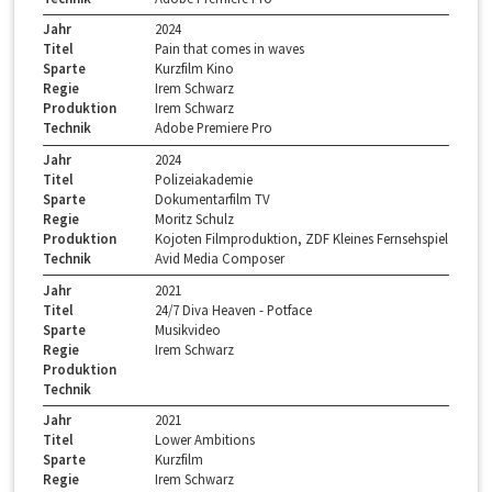
Jahr
2024
Titel
Pain that comes in waves
Sparte
Kurzfilm Kino
Regie
Irem Schwarz
Produktion
Irem Schwarz
Technik
Adobe Premiere Pro
Jahr
2024
Titel
Polizeiakademie
Sparte
Dokumentarfilm TV
Regie
Moritz Schulz
Produktion
Kojoten Filmproduktion, ZDF Kleines Fernsehspiel
Technik
Avid Media Composer
Jahr
2021
Titel
24/7 Diva Heaven - Potface
Sparte
Musikvideo
Regie
Irem Schwarz
Produktion
Technik
Jahr
2021
Titel
Lower Ambitions
Sparte
Kurzfilm
Regie
Irem Schwarz