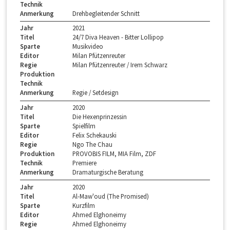
Technik
Anmerkung
Drehbegleitender Schnitt
Jahr
2021
Titel
24/7 Diva Heaven - Bitter Lollipop
Sparte
Musikvideo
Editor
Milan Pfützenreuter
Regie
Milan Pfützenreuter / Irem Schwarz
Produktion
Technik
Anmerkung
Regie / Setdesign
Jahr
2020
Titel
Die Hexenprinzessin
Sparte
Spielfilm
Editor
Felix Schekauski
Regie
Ngo The Chau
Produktion
PROVOBIS FILM, MIA Film, ZDF
Technik
Premiere
Anmerkung
Dramaturgische Beratung
Jahr
2020
Titel
Al-Maw'oud (The Promised)
Sparte
Kurzfilm
Editor
Ahmed Elghoneimy
Regie
Ahmed Elghoneimy