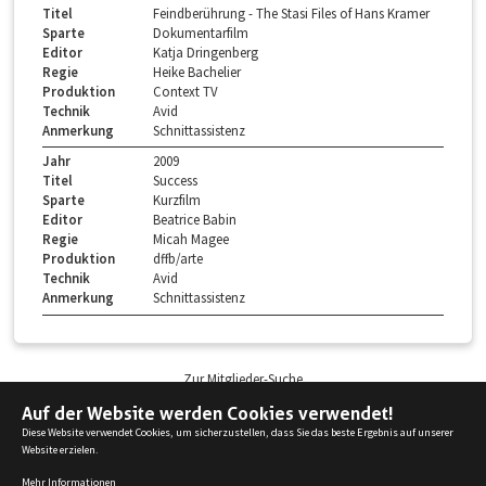
Titel
Feindberührung - The Stasi Files of Hans Kramer
Sparte
Dokumentarfilm
Editor
Katja Dringenberg
Regie
Heike Bachelier
Produktion
Context TV
Technik
Avid
Anmerkung
Schnittassistenz
Jahr
2009
Titel
Success
Sparte
Kurzfilm
Editor
Beatrice Babin
Regie
Micah Magee
Produktion
dffb/arte
Technik
Avid
Anmerkung
Schnittassistenz
Zur Mitglieder-Suche
Auf der Website werden Cookies verwendet!
Diese Website verwendet Cookies, um sicherzustellen, dass Sie das beste Ergebnis auf unserer
Website erzielen.
© 2025 Bundesverband Filmschnitt Editor e.V.
Mehr Informationen