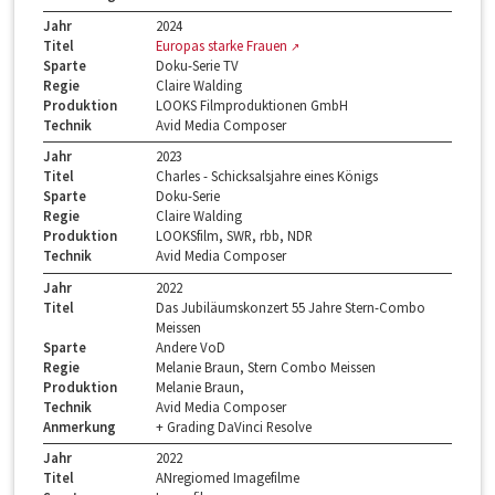
Jahr
2024
Titel
Europas starke Frauen
Sparte
Doku-Serie TV
Regie
Claire Walding
Produktion
LOOKS Filmproduktionen GmbH
Technik
Avid Media Composer
Jahr
2023
Titel
Charles - Schicksalsjahre eines Königs
Sparte
Doku-Serie
Regie
Claire Walding
Produktion
LOOKSfilm, SWR, rbb, NDR
Technik
Avid Media Composer
Jahr
2022
Titel
Das Jubiläumskonzert 55 Jahre Stern-Combo
Meissen
Sparte
Andere VoD
Regie
Melanie Braun, Stern Combo Meissen
Produktion
Melanie Braun,
Technik
Avid Media Composer
Anmerkung
+ Grading DaVinci Resolve
Jahr
2022
Titel
ANregiomed Imagefilme