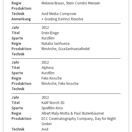
Regie
Melanie Braun, Stern Combo Meissen
Produktion
Technik
Avid Media Composer
Anmerkung
+ Grading DaVinci Resolve
Jahr
2012
Titel
Erste Etage
Sparte
Kurzfilm
Regie
Natalia Sanhueza
Produktion
filmArche, GizaSanhuezaRedel
Technik
Jahr
2012
Titel
Alphina
Sparte
Kurzfilm
Regie
Felix Knoche
Produktion
filmArche, Felix Knoche
Technik
Jahr
2012
Titel
Kalif Storch 3D
Sparte
Spielfilm Kino
Regie
Albert Maly-Motta & Paul Stutenbäumer
Produktion
ECC Cinematography Company, Day for Night
GmbH
Technik
Avid