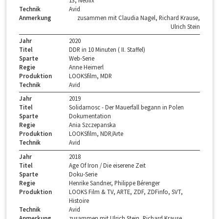
13, Netflix
Technik
Avid
Anmerkung
zusammen mit Claudia Nagel, Richard Krause,
Ulrich Stein
Jahr
2020
Titel
DDR in 10 Minuten ( II. Staffel)
Sparte
Web-Serie
Regie
Anne Heimerl
Produktion
LOOKSfilm, MDR
Technik
Avid
Jahr
2019
Titel
Solidarnosc - Der Mauerfall begann in Polen
Sparte
Dokumentation
Regie
Ania Szczepanska
Produktion
LOOKSfilm, NDR/Arte
Technik
Avid
Jahr
2018
Titel
Age Of Iron / Die eiserene Zeit
Sparte
Doku-Serie
Regie
Henrike Sandner, Philippe Bérenger
Produktion
LOOKS Film & TV, ARTE, ZDF, ZDFinfo, SVT,
Histoire
Technik
Avid
Anmerkung
zusammen mit Ulrich Stein, Richard Krause