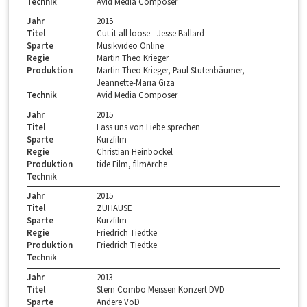
Technik
Avid Media Composer
Jahr
2015
Titel
Cut it all loose - Jesse Ballard
Sparte
Musikvideo Online
Regie
Martin Theo Krieger
Produktion
Martin Theo Krieger, Paul Stutenbäumer,
Jeannette-Maria Giza
Technik
Avid Media Composer
Jahr
2015
Titel
Lass uns von Liebe sprechen
Sparte
Kurzfilm
Regie
Christian Heinbockel
Produktion
tide Film, filmArche
Technik
Jahr
2015
Titel
ZUHAUSE
Sparte
Kurzfilm
Regie
Friedrich Tiedtke
Produktion
Friedrich Tiedtke
Technik
Jahr
2013
Titel
Stern Combo Meissen Konzert DVD
Sparte
Andere VoD