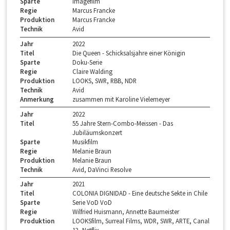
Sparte
Imagefilm
Regie
Marcus Francke
Produktion
Marcus Francke
Technik
Avid
Jahr
2022
Titel
Die Queen - Schicksalsjahre einer Königin
Sparte
Doku-Serie
Regie
Claire Walding
Produktion
LOOKS, SWR, RBB, NDR
Technik
Avid
Anmerkung
zusammen mit Karoline Vielemeyer
Jahr
2022
Titel
55 Jahre Stern-Combo-Meissen - Das
Jubiläumskonzert
Sparte
Musikfilm
Regie
Melanie Braun
Produktion
Melanie Braun
Technik
Avid, DaVinci Resolve
Jahr
2021
Titel
COLONIA DIGNIDAD - Eine deutsche Sekte in Chile
Sparte
Serie VoD VoD
Regie
Wilfried Huismann, Annette Baumeister
Produktion
LOOKSfilm, Surreal Films, WDR, SWR, ARTE, Canal