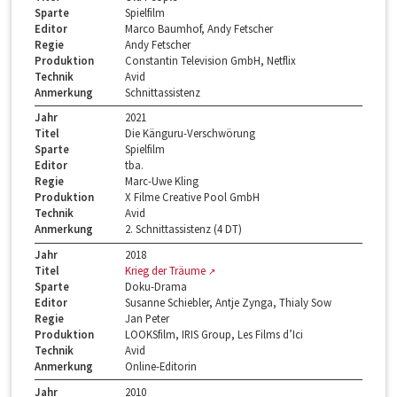
Sparte
Spielfilm
Editor
Marco Baumhof, Andy Fetscher
Regie
Andy Fetscher
Produktion
Constantin Television GmbH, Netflix
Technik
Avid
Anmerkung
Schnittassistenz
Jahr
2021
Titel
Die Känguru-Verschwörung
Sparte
Spielfilm
Editor
tba.
Regie
Marc-Uwe Kling
Produktion
X Filme Creative Pool GmbH
Technik
Avid
Anmerkung
2. Schnittassistenz (4 DT)
Jahr
2018
Titel
Krieg der Träume
Sparte
Doku-Drama
Editor
Susanne Schiebler, Antje Zynga, Thialy Sow
Regie
Jan Peter
Produktion
LOOKSfilm, IRIS Group, Les Films d’Ici
Technik
Avid
Anmerkung
Online-Editorin
Jahr
2010