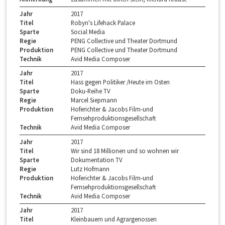
Jahr
2017
Titel
Robyn's Lifehack Palace
Sparte
Social Media
Regie
PENG Collective und Theater Dortmund
Produktion
PENG Collective und Theater Dortmund
Technik
Avid Media Composer
Jahr
2017
Titel
Hass gegen Politiker /Heute im Osten
Sparte
Doku-Reihe TV
Regie
Marcel Siepmann
Produktion
Hoferichter & Jacobs Film-und
Fernsehproduktionsgesellschaft
Technik
Avid Media Composer
Jahr
2017
Titel
Wir sind 18 Millionen und so wohnen wir
Sparte
Dokumentation TV
Regie
Lutz Hofmann
Produktion
Hoferichter & Jacobs Film-und
Fernsehproduktionsgesellschaft
Technik
Avid Media Composer
Jahr
2017
Titel
Kleinbauern und Agrargenossen