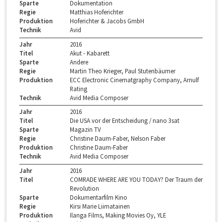
Sparte
Dokumentation
Regie
Matthias Hoferichter
Produktion
Hoferichter & Jacobs GmbH
Technik
Avid
Jahr
2016
Titel
Akut - Kabarett
Sparte
Andere
Regie
Martin Theo Krieger, Paul Stutenbäumer
Produktion
ECC Electronic Cinematgraphy Company, Arnulf
Rating
Technik
Avid Media Composer
Jahr
2016
Titel
Die USA vor der Entscheidung / nano 3sat
Sparte
Magazin TV
Regie
Christine Daum-Faber, Nelson Faber
Produktion
Christine Daum-Faber
Technik
Avid Media Composer
Jahr
2016
Titel
COMRADE WHERE ARE YOU TODAY? Der Traum der
Revolution
Sparte
Dokumentarfilm Kino
Regie
Kirsi Marie Liimatainen
Produktion
Ilanga Films, Making Movies Oy, YLE