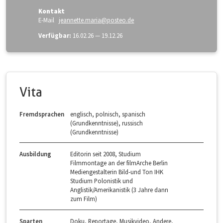
Kontakt
E-Mail
jeannette.maria@posteo.de
Verfügbar:
16.02.26 — 19.12.26
Vita
Fremdsprachen
englisch, polnisch, spanisch
(Grundkenntnisse), russisch
(Grundkenntnisse)
Ausbildung
Editorin seit 2008, Studium
Filmmontage an der filmArche Berlin
Mediengestalterin Bild-und Ton IHK
Studium Polonistik und
Anglistik/Amerikanistik (3 Jahre dann
zum Film)
Sparten
Doku, Reportage, Musikvideo, Andere,