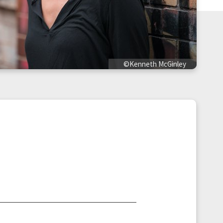
©Kenneth McGinley