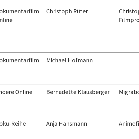
okumentarfilm
Christoph Rüter
Christo
nline
Filmpr
okumentarfilm
Michael Hofmann
ndere Online
Bernadette Klausberger
Migrati
oku-Reihe
Anja Hansmann
Animof