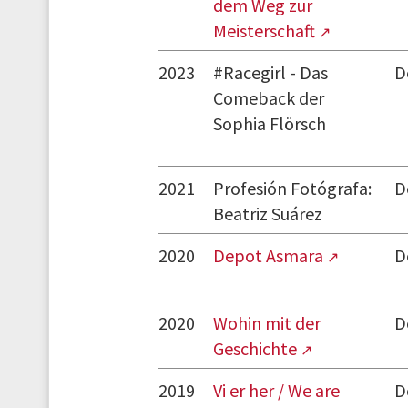
dem Weg zur
Meisterschaft
2023
#Racegirl - Das
D
Comeback der
Sophia Flörsch
2021
Profesión Fotógrafa:
D
Beatriz Suárez
2020
Depot Asmara
D
2020
Wohin mit der
D
Geschichte
2019
Vi er her / We are
D