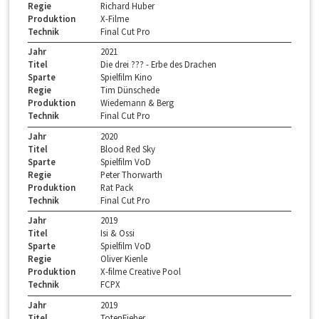
Regie
Richard Huber
Produktion
X-Filme
Technik
Final Cut Pro
Jahr
2021
Titel
Die drei ??? - Erbe des Drachen
Sparte
Spielfilm Kino
Regie
Tim Dünschede
Produktion
Wiedemann & Berg
Technik
Final Cut Pro
Jahr
2020
Titel
Blood Red Sky
Sparte
Spielfilm VoD
Regie
Peter Thorwarth
Produktion
Rat Pack
Technik
Final Cut Pro
Jahr
2019
Titel
Isi & Ossi
Sparte
Spielfilm VoD
Regie
Oliver Kienle
Produktion
X-filme Creative Pool
Technik
FCPX
Jahr
2019
Titel
TotenFieber