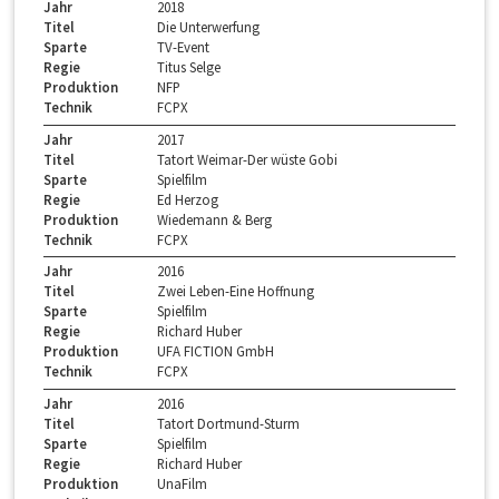
Jahr
2018
Titel
Die Unterwerfung
Sparte
TV-Event
Regie
Titus Selge
Produktion
NFP
Technik
FCPX
Jahr
2017
Titel
Tatort Weimar-Der wüste Gobi
Sparte
Spielfilm
Regie
Ed Herzog
Produktion
Wiedemann & Berg
Technik
FCPX
Jahr
2016
Titel
Zwei Leben-Eine Hoffnung
Sparte
Spielfilm
Regie
Richard Huber
Produktion
UFA FICTION GmbH
Technik
FCPX
Jahr
2016
Titel
Tatort Dortmund-Sturm
Sparte
Spielfilm
Regie
Richard Huber
Produktion
UnaFilm