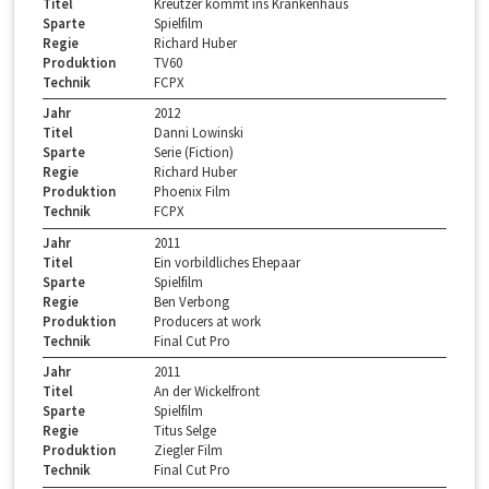
Titel
Kreutzer kommt ins Krankenhaus
Sparte
Spielfilm
Regie
Richard Huber
Produktion
TV60
Technik
FCPX
Jahr
2012
Titel
Danni Lowinski
Sparte
Serie (Fiction)
Regie
Richard Huber
Produktion
Phoenix Film
Technik
FCPX
Jahr
2011
Titel
Ein vorbildliches Ehepaar
Sparte
Spielfilm
Regie
Ben Verbong
Produktion
Producers at work
Technik
Final Cut Pro
Jahr
2011
Titel
An der Wickelfront
Sparte
Spielfilm
Regie
Titus Selge
Produktion
Ziegler Film
Technik
Final Cut Pro