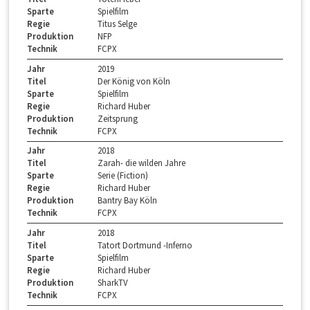
Sparte
Spielfilm
Regie
Titus Selge
Produktion
NFP
Technik
FCPX
Jahr
2019
Titel
Der König von Köln
Sparte
Spielfilm
Regie
Richard Huber
Produktion
Zeitsprung
Technik
FCPX
Jahr
2018
Titel
Zarah- die wilden Jahre
Sparte
Serie (Fiction)
Regie
Richard Huber
Produktion
Bantry Bay Köln
Technik
FCPX
Jahr
2018
Titel
Tatort Dortmund -Inferno
Sparte
Spielfilm
Regie
Richard Huber
Produktion
SharkTV
Technik
FCPX