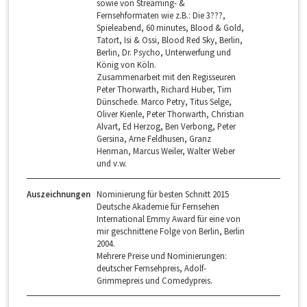
sowie von Streaming- &
Fernsehformaten wie z.B.: Die 3???,
Spieleabend, 60 minutes, Blood & Gold,
Tatort, Isi & Ossi, Blood Red Sky, Berlin,
Berlin, Dr. Psycho, Unterwerfung und
König von Köln.
Zusammenarbeit mit den Regisseuren
Peter Thorwarth, Richard Huber, Tim
Dünschede. Marco Petry, Titus Selge,
Oliver Kienle, Peter Thorwarth, Christian
Alvart, Ed Herzog, Ben Verbong, Peter
Gersina, Arne Feldhusen, Granz
Henman, Marcus Weiler, Walter Weber
und v.w.
Auszeichnungen
Nominierung für besten Schnitt 2015
Deutsche Akademie für Fernsehen
International Emmy Award für eine von
mir geschnittene Folge von Berlin, Berlin
2004.
Mehrere Preise und Nominierungen:
deutscher Fernsehpreis, Adolf-
Grimmepreis und Comedypreis.