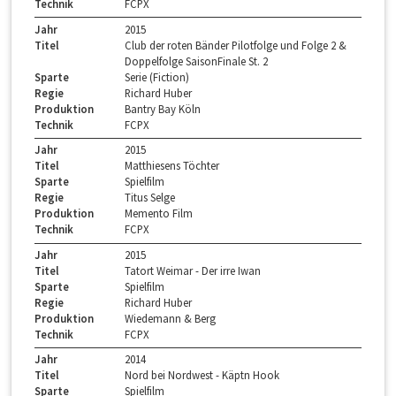
Technik
FCPX
Jahr
2015
Titel
Club der roten Bänder Pilotfolge und Folge 2 &
Doppelfolge SaisonFinale St. 2
Sparte
Serie (Fiction)
Regie
Richard Huber
Produktion
Bantry Bay Köln
Technik
FCPX
Jahr
2015
Titel
Matthiesens Töchter
Sparte
Spielfilm
Regie
Titus Selge
Produktion
Memento Film
Technik
FCPX
Jahr
2015
Titel
Tatort Weimar - Der irre Iwan
Sparte
Spielfilm
Regie
Richard Huber
Produktion
Wiedemann & Berg
Technik
FCPX
Jahr
2014
Titel
Nord bei Nordwest - Käptn Hook
Sparte
Spielfilm