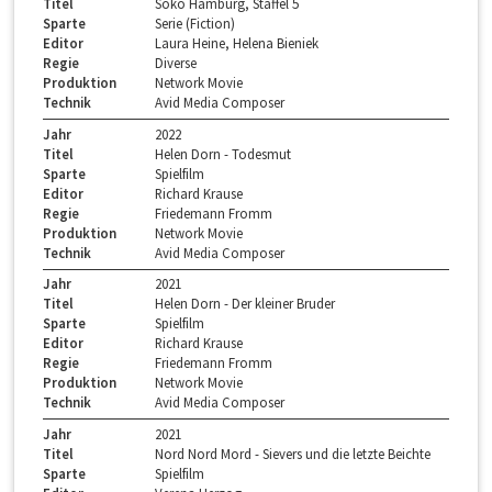
Titel
Soko Hamburg, Staffel 5
Sparte
Serie (Fiction)
Editor
Laura Heine, Helena Bieniek
Regie
Diverse
Produktion
Network Movie
Technik
Avid Media Composer
Jahr
2022
Titel
Helen Dorn - Todesmut
Sparte
Spielfilm
Editor
Richard Krause
Regie
Friedemann Fromm
Produktion
Network Movie
Technik
Avid Media Composer
Jahr
2021
Titel
Helen Dorn - Der kleiner Bruder
Sparte
Spielfilm
Editor
Richard Krause
Regie
Friedemann Fromm
Produktion
Network Movie
Technik
Avid Media Composer
Jahr
2021
Titel
Nord Nord Mord - Sievers und die letzte Beichte
Sparte
Spielfilm