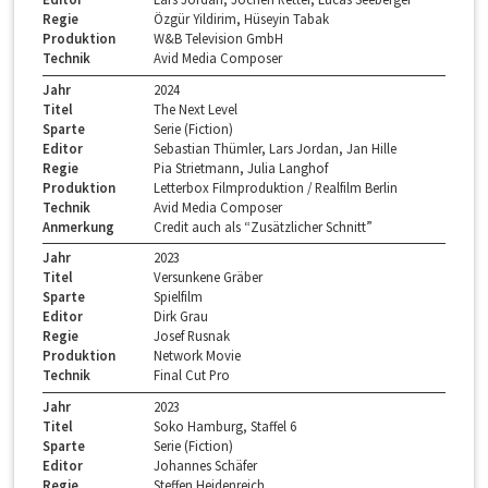
Regie
Özgür Yildirim, Hüseyin Tabak
Produktion
W&B Television GmbH
Technik
Avid Media Composer
Jahr
2024
Titel
The Next Level
Sparte
Serie (Fiction)
Editor
Sebastian Thümler, Lars Jordan, Jan Hille
Regie
Pia Strietmann, Julia Langhof
Produktion
Letterbox Filmproduktion / Realfilm Berlin
Technik
Avid Media Composer
Anmerkung
Credit auch als “Zusätzlicher Schnitt”
Jahr
2023
Titel
Versunkene Gräber
Sparte
Spielfilm
Editor
Dirk Grau
Regie
Josef Rusnak
Produktion
Network Movie
Technik
Final Cut Pro
Jahr
2023
Titel
Soko Hamburg, Staffel 6
Sparte
Serie (Fiction)
Editor
Johannes Schäfer
Regie
Steffen Heidenreich