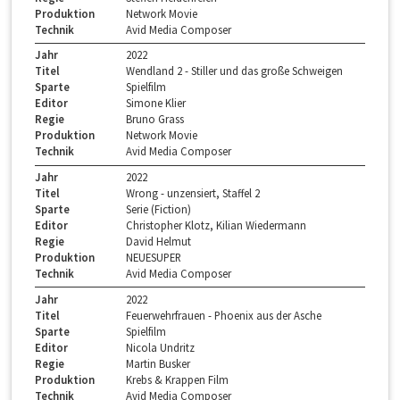
Produktion
Network Movie
Technik
Avid Media Composer
Jahr
2022
Titel
Wendland 2 - Stiller und das große Schweigen
Sparte
Spielfilm
Editor
Simone Klier
Regie
Bruno Grass
Produktion
Network Movie
Technik
Avid Media Composer
Jahr
2022
Titel
Wrong - unzensiert, Staffel 2
Sparte
Serie (Fiction)
Editor
Christopher Klotz, Kilian Wiedermann
Regie
David Helmut
Produktion
NEUESUPER
Technik
Avid Media Composer
Jahr
2022
Titel
Feuerwehrfrauen - Phoenix aus der Asche
Sparte
Spielfilm
Editor
Nicola Undritz
Regie
Martin Busker
Produktion
Krebs & Krappen Film
Technik
Avid Media Composer