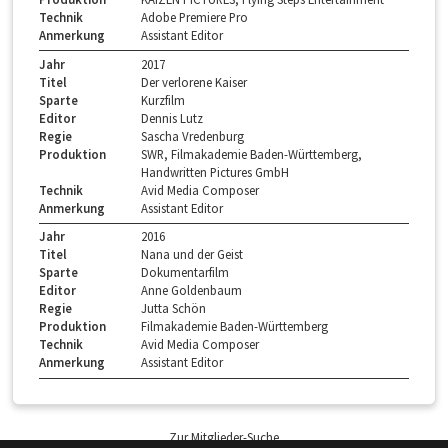
Technik
Adobe Premiere Pro
Anmerkung
Assistant Editor
Jahr
2017
Titel
Der verlorene Kaiser
Sparte
Kurzfilm
Editor
Dennis Lutz
Regie
Sascha Vredenburg
Produktion
SWR, Filmakademie Baden-Württemberg,
Handwritten Pictures GmbH
Technik
Avid Media Composer
Anmerkung
Assistant Editor
Jahr
2016
Titel
Nana und der Geist
Sparte
Dokumentarfilm
Editor
Anne Goldenbaum
Regie
Jutta Schön
Produktion
Filmakademie Baden-Württemberg
Technik
Avid Media Composer
Anmerkung
Assistant Editor
Zur Mitglieder-Suche