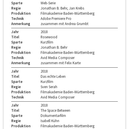
Sparte
Web-Serie
Regie
Jonathan B. Behr, Jan Krebs
Produktion
Filmakademie Baden-Württemberg
Technik
Adobe Premiere Pro
Anmerkung
zusammen mit Andrea Grumbt
Jahr
2018
Titel
Rosewood
Sparte
Kurzfilm
Regie
Jonathan B. Behr
Produktion
Filmakademie Baden-Württemberg
Technik
Avid Media Composer
Anmerkung
zusammen mit Felix Karte
Jahr
2018
Titel
Das echte Leben
Sparte
Kurzfilm
Regie
Sven Serah
Produktion
Filmakademie Baden-Württemberg
Technik
Avid Media Composer
Jahr
2018
Titel
The Space Between
Sparte
Dokumentarfilm
Regie
Isabell Kühn
Produktion
Filmakademie Baden-Württemberg