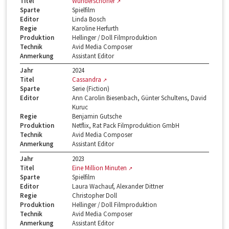
Titel
Wunderschöner
Sparte
Spielfilm
Editor
Linda Bosch
Regie
Karoline Herfurth
Produktion
Hellinger / Doll Filmproduktion
Technik
Avid Media Composer
Anmerkung
Assistant Editor
Jahr
2024
Titel
Cassandra
Sparte
Serie (Fiction)
Editor
Ann Carolin Biesenbach, Günter Schultens, David
Kuruc
Regie
Benjamin Gutsche
Produktion
Netflix, Rat Pack Filmproduktion GmbH
Technik
Avid Media Composer
Anmerkung
Assistant Editor
Jahr
2023
Titel
Eine Million Minuten
Sparte
Spielfilm
Editor
Laura Wachauf, Alexander Dittner
Regie
Christopher Doll
Produktion
Hellinger / Doll Filmproduktion
Technik
Avid Media Composer
Anmerkung
Assistant Editor