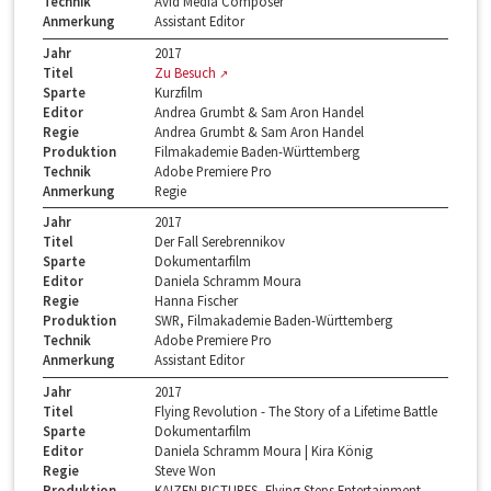
Technik
Avid Media Composer
Anmerkung
Assistant Editor
Jahr
2017
Titel
Zu Besuch
Sparte
Kurzfilm
Editor
Andrea Grumbt & Sam Aron Handel
Regie
Andrea Grumbt & Sam Aron Handel
Produktion
Filmakademie Baden-Württemberg
Technik
Adobe Premiere Pro
Anmerkung
Regie
Jahr
2017
Titel
Der Fall Serebrennikov
Sparte
Dokumentarfilm
Editor
Daniela Schramm Moura
Regie
Hanna Fischer
Produktion
SWR, Filmakademie Baden-Württemberg
Technik
Adobe Premiere Pro
Anmerkung
Assistant Editor
Jahr
2017
Titel
Flying Revolution - The Story of a Lifetime Battle
Sparte
Dokumentarfilm
Editor
Daniela Schramm Moura | Kira König
Regie
Steve Won
Produktion
KAIZEN PICTURES, Flying Steps Entertainment