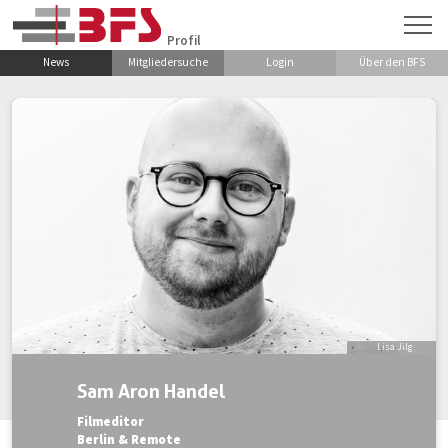
Zum Hauptinhalt springen
Profil
News
Mitgliedersuche
Login
Über den BFS
Lisa Jilg
Sam Aron Handel
Filmeditor
Berlin & Remote