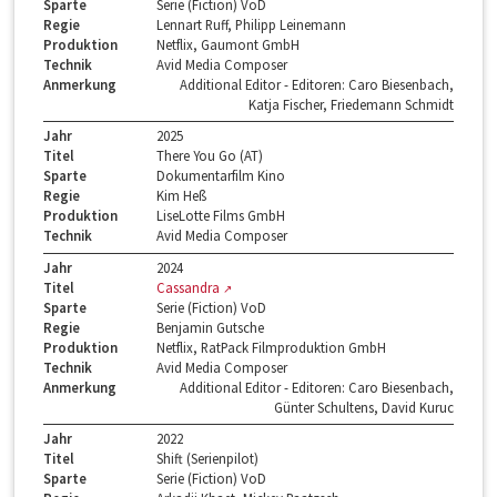
Sparte
Serie (Fiction) VoD
Regie
Lennart Ruff, Philipp Leinemann
Produktion
Netflix, Gaumont GmbH
Technik
Avid Media Composer
Anmerkung
Additional Editor - Editoren: Caro Biesenbach,
Katja Fischer, Friedemann Schmidt
Jahr
2025
Titel
There You Go (AT)
Sparte
Dokumentarfilm Kino
Regie
Kim Heß
Produktion
LiseLotte Films GmbH
Technik
Avid Media Composer
Jahr
2024
Titel
Cassandra
Sparte
Serie (Fiction) VoD
Regie
Benjamin Gutsche
Produktion
Netflix, RatPack Filmproduktion GmbH
Technik
Avid Media Composer
Anmerkung
Additional Editor - Editoren: Caro Biesenbach,
Günter Schultens, David Kuruc
Jahr
2022
Titel
Shift (Serienpilot)
Sparte
Serie (Fiction) VoD