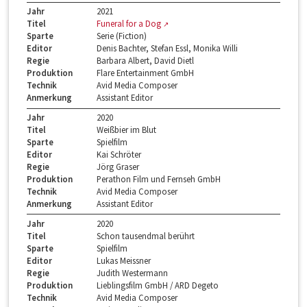
Jahr
2021
Titel
Funeral for a Dog
Sparte
Serie (Fiction)
Editor
Denis Bachter, Stefan Essl, Monika Willi
Regie
Barbara Albert, David Dietl
Produktion
Flare Entertainment GmbH
Technik
Avid Media Composer
Anmerkung
Assistant Editor
Jahr
2020
Titel
Weißbier im Blut
Sparte
Spielfilm
Editor
Kai Schröter
Regie
Jörg Graser
Produktion
Perathon Film und Fernseh GmbH
Technik
Avid Media Composer
Anmerkung
Assistant Editor
Jahr
2020
Titel
Schon tausendmal berührt
Sparte
Spielfilm
Editor
Lukas Meissner
Regie
Judith Westermann
Produktion
Lieblingsfilm GmbH / ARD Degeto
Technik
Avid Media Composer