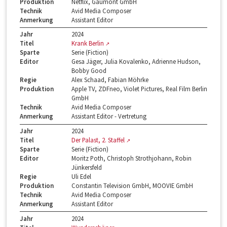
Produktion
Netflix, Gaumont GmbH
Technik
Avid Media Composer
Anmerkung
Assistant Editor
Jahr
2024
Titel
Krank Berlin
Sparte
Serie (Fiction)
Editor
Gesa Jäger, Julia Kovalenko, Adrienne Hudson,
Bobby Good
Regie
Alex Schaad, Fabian Möhrke
Produktion
Apple TV, ZDFneo, Violet Pictures, Real Film Berlin
GmbH
Technik
Avid Media Composer
Anmerkung
Assistant Editor - Vertretung
Jahr
2024
Titel
Der Palast, 2. Staffel
Sparte
Serie (Fiction)
Editor
Moritz Poth, Christoph Strothjohann, Robin
Jünkersfeld
Regie
Uli Edel
Produktion
Constantin Television GmbH, MOOVIE GmbH
Technik
Avid Media Composer
Anmerkung
Assistant Editor
Jahr
2024