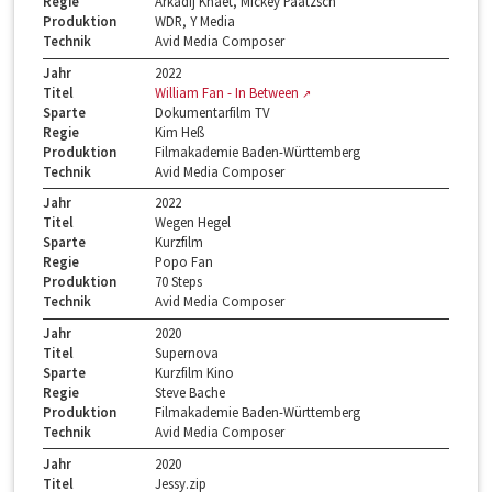
Regie
Arkadij Khaet, Mickey Paatzsch
Produktion
WDR, Y Media
Technik
Avid Media Composer
Jahr
2022
Titel
William Fan - In Between
Sparte
Dokumentarfilm TV
Regie
Kim Heß
Produktion
Filmakademie Baden-Württemberg
Technik
Avid Media Composer
Jahr
2022
Titel
Wegen Hegel
Sparte
Kurzfilm
Regie
Popo Fan
Produktion
70 Steps
Technik
Avid Media Composer
Jahr
2020
Titel
Supernova
Sparte
Kurzfilm Kino
Regie
Steve Bache
Produktion
Filmakademie Baden-Württemberg
Technik
Avid Media Composer
Jahr
2020
Titel
Jessy.zip