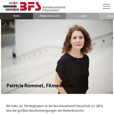
Zum Hauptinhalt springen
Bundesverband
Filmschnitt
News
Mitgliedersuche
Login
Über
Patricia Rommel, Filmeditorin
Mit mehr als 750 Mitgliedern ist der Bundesverband Filmschnitt e.V. (BFS)
eine der größten Berufsvereinigungen der Medienbranche.