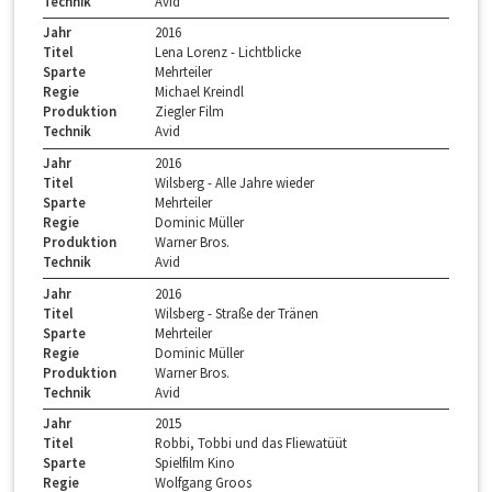
Technik
Avid
Jahr
2016
Titel
Lena Lorenz - Lichtblicke
Sparte
Mehrteiler
Regie
Michael Kreindl
Produktion
Ziegler Film
Technik
Avid
Jahr
2016
Titel
Wilsberg - Alle Jahre wieder
Sparte
Mehrteiler
Regie
Dominic Müller
Produktion
Warner Bros.
Technik
Avid
Jahr
2016
Titel
Wilsberg - Straße der Tränen
Sparte
Mehrteiler
Regie
Dominic Müller
Produktion
Warner Bros.
Technik
Avid
Jahr
2015
Titel
Robbi, Tobbi und das Fliewatüüt
Sparte
Spielfilm Kino
Regie
Wolfgang Groos