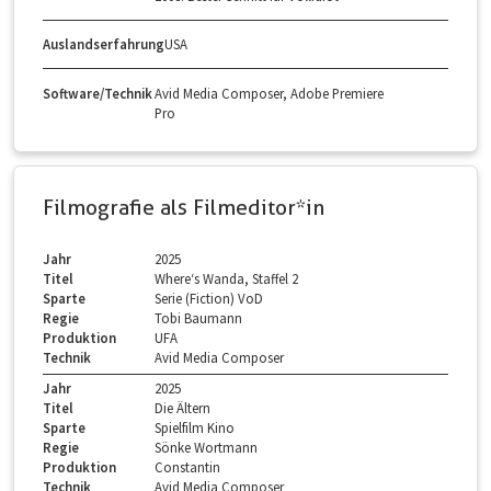
Auslandserfahrung
USA
Software/Technik
Avid Media Composer, Adobe Premiere
Pro
Filmografie als Filmeditor*in
Jahr
2025
Titel
Where‘s Wanda, Staffel 2
Sparte
Serie (Fiction) VoD
Regie
Tobi Baumann
Produktion
UFA
Technik
Avid Media Composer
Jahr
2025
Titel
Die Ältern
Sparte
Spielfilm Kino
Regie
Sönke Wortmann
Produktion
Constantin
Technik
Avid Media Composer