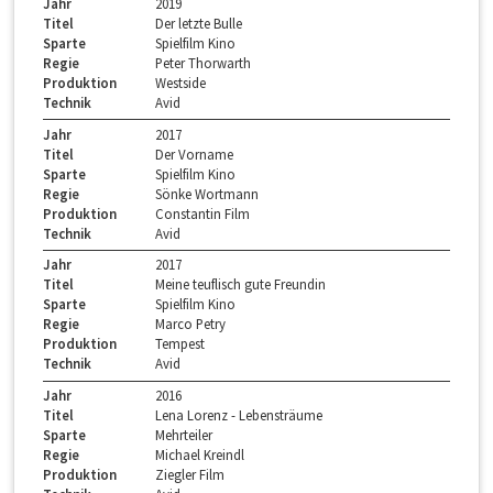
Jahr
2019
Titel
Der letzte Bulle
Sparte
Spielfilm Kino
Regie
Peter Thorwarth
Produktion
Westside
Technik
Avid
Jahr
2017
Titel
Der Vorname
Sparte
Spielfilm Kino
Regie
Sönke Wortmann
Produktion
Constantin Film
Technik
Avid
Jahr
2017
Titel
Meine teuflisch gute Freundin
Sparte
Spielfilm Kino
Regie
Marco Petry
Produktion
Tempest
Technik
Avid
Jahr
2016
Titel
Lena Lorenz - Lebensträume
Sparte
Mehrteiler
Regie
Michael Kreindl
Produktion
Ziegler Film