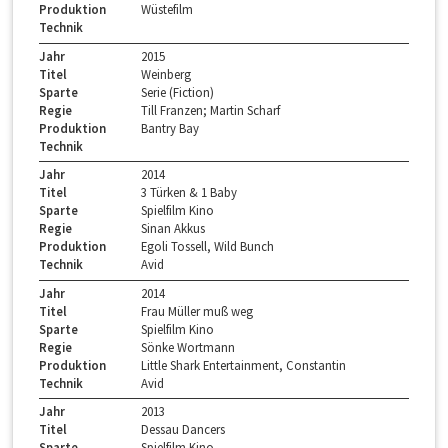
Produktion
Wüstefilm
Technik
Jahr
2015
Titel
Weinberg
Sparte
Serie (Fiction)
Regie
Till Franzen; Martin Scharf
Produktion
Bantry Bay
Technik
Jahr
2014
Titel
3 Türken & 1 Baby
Sparte
Spielfilm Kino
Regie
Sinan Akkus
Produktion
Egoli Tossell, Wild Bunch
Technik
Avid
Jahr
2014
Titel
Frau Müller muß weg
Sparte
Spielfilm Kino
Regie
Sönke Wortmann
Produktion
Little Shark Entertainment, Constantin
Technik
Avid
Jahr
2013
Titel
Dessau Dancers
Sparte
Spielfilm Kino