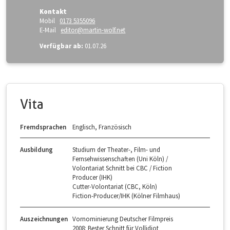
Kontakt
Mobil
0173 5355096
E-Mail
editor@martin-wolf.net
Verfügbar ab:
01.07.26
Vita
Fremdsprachen
Englisch, Französisch
Ausbildung
Studium der Theater-, Film- und
Fernsehwissenschaften (Uni Köln) /
Volontariat Schnitt bei CBC / Fiction
Producer (IHK)
Cutter-Volontariat (CBC, Köln)
Fiction-Producer/IHK (Kölner Filmhaus)
Auszeichnungen
Vornominierung Deutscher Filmpreis
2008: Bester Schnitt für Vollidiot