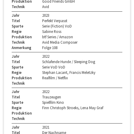
Produktion
Good Friends GmbH
Technik
Avid
Jahr
2023
Titel
Perfekt Verpasst
Sparte
Serie (Fiction) VoD
Regie
Sabine Ross
Produktion
btf Series / Amazon
Technik
Avid Media Composer
Anmerkung
Folge 108
Jahr
2022
Titel
Schlafende Hunde / Sleeping Dog
Sparte
Serie VoD VoD
Regie
Stephan Lacant, Francis Meletzky
Produktion
Realfilm / Netflix
Technik
Jahr
2022
Titel
Trauzeugen
Sparte
Spielfilm Kino
Regie
Finn Christoph Stroeks, Lena May Graf
Produktion
Technik
Jahr
2021
Titel
Der Nachname