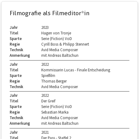
Filmografie als Filmeditor*in
Jahr
2023
Titel
Hagen von Tronje
Sparte
Serie (Fiction) VoD
Regie
Cyrill Boss & Philipp Stennert
Technik
Avid Media Composer
Anmerkung
mit Andreas Baltschun
Jahr
2022
Titel
Kommissarin Lucas - Finale Entscheidung
Sparte
Spielfilm
Regie
Thomas Berger
Technik
Avid Media Composer
Jahr
2022
Titel
Der Greif
Sparte
Serie (Fiction) VoD
Regie
Sebastian Marka
Technik
Avid Media Composer
Anmerkung
mit Andreas Baltschun
Jahr
2021
Titel
Der Pass - Staffel 2