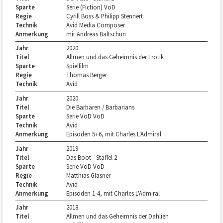
Sparte
Serie (Fiction) VoD
Regie
Cyrill Boss & Philipp Stennert
Technik
Avid Media Composer
Anmerkung
mit Andreas Baltschun
Jahr
2020
Titel
Allmen und das Geheimnis der Erotik
Sparte
Spielfilm
Regie
Thomas Berger
Technik
Avid
Jahr
2020
Titel
Die Barbaren / Barbarians
Sparte
Serie VoD VoD
Technik
Avid
Anmerkung
Episoden 5+6, mit Charles L'Admiral
Jahr
2019
Titel
Das Boot - Staffel 2
Sparte
Serie VoD VoD
Regie
Matthias Glasner
Technik
Avid
Anmerkung
Episoden 1-4, mit Charles L'Admiral
Jahr
2018
Titel
Allmen und das Geheimnis der Dahlien