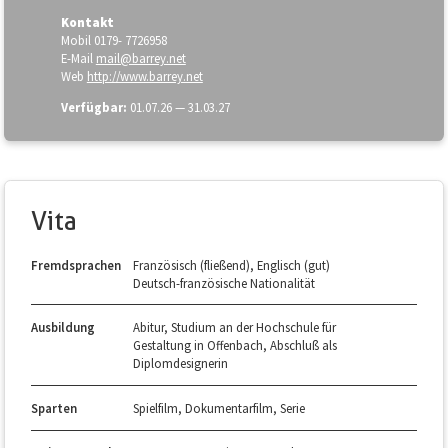
Kontakt
Mobil
0179- 7726958
E-Mail
mail@barrey.net
Web
http://www.barrey.net
Verfügbar:
01.07.26 — 31.03.27
Vita
Fremdsprachen
Französisch (fließend), Englisch (gut)
Deutsch-französische Nationalität
Ausbildung
Abitur, Studium an der Hochschule für
Gestaltung in Offenbach, Abschluß als
Diplomdesignerin
Sparten
Spielfilm, Dokumentarfilm, Serie