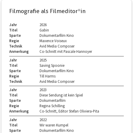
Filmografie als Filmeditor*in
Jahr
2026
Titel
Gabin
Sparte
Dokumentarfilm Kino
Regie
Maxence Voiseux
Technik
Avid Media Composer
Anmerkung
Co-Schnitt mit Pascale Hannoyer
Jahr
2025
Titel
Saving Spoonie
Sparte
Dokumentarfilm Kino
Regie
Till Harms
Technik
Avid Media Composer
Jahr
2023
Titel
Diese Sendung ist kein Spiel
Sparte
Dokumentarfilm
Regie
Regina Schilling
Anmerkung
Co-Schnitt, Editor Stefan Oliviera-Pita
Jahr
2022
Titel
Wir waren Kumpel
Sparte
Dokumentarfilm Kino