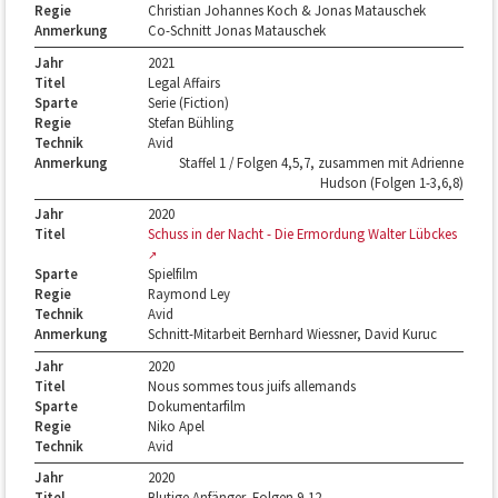
Regie
Christian Johannes Koch & Jonas Matauschek
Anmerkung
Co-Schnitt Jonas Matauschek
Jahr
2021
Titel
Legal Affairs
Sparte
Serie (Fiction)
Regie
Stefan Bühling
Technik
Avid
Anmerkung
Staffel 1 / Folgen 4,5,7, zusammen mit Adrienne
Hudson (Folgen 1-3,6,8)
Jahr
2020
Titel
Schuss in der Nacht - Die Ermordung Walter Lübckes
Sparte
Spielfilm
Regie
Raymond Ley
Technik
Avid
Anmerkung
Schnitt-Mitarbeit Bernhard Wiessner, David Kuruc
Jahr
2020
Titel
Nous sommes tous juifs allemands
Sparte
Dokumentarfilm
Regie
Niko Apel
Technik
Avid
Jahr
2020
Titel
Blutige Anfänger, Folgen 9-12