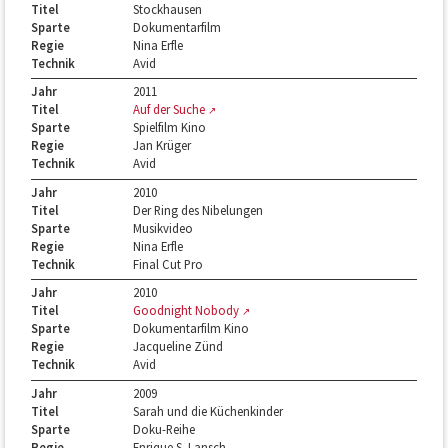
Titel
Stockhausen
Sparte
Dokumentarfilm
Regie
Nina Erfle
Technik
Avid
Jahr
2011
Titel
Auf der Suche
Sparte
Spielfilm Kino
Regie
Jan Krüger
Technik
Avid
Jahr
2010
Titel
Der Ring des Nibelungen
Sparte
Musikvideo
Regie
Nina Erfle
Technik
Final Cut Pro
Jahr
2010
Titel
Goodnight Nobody
Sparte
Dokumentarfilm Kino
Regie
Jacqueline Zünd
Technik
Avid
Jahr
2009
Titel
Sarah und die Küchenkinder
Sparte
Doku-Reihe
Regie
Enrique S. Lansch