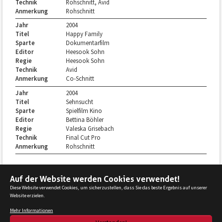
Technik
Rohschnitt, Avid
Anmerkung
Rohschnitt
Jahr
2004
Titel
Happy Family
Sparte
Dokumentarfilm
Editor
Heesook Sohn
Regie
Heesook Sohn
Technik
Avid
Anmerkung
Co-Schnitt
Jahr
2004
Titel
Sehnsucht
Sparte
Spielfilm Kino
Editor
Bettina Böhler
Regie
Valeska Grisebach
Technik
Final Cut Pro
Anmerkung
Rohschnitt
Auf der Website werden Cookies verwendet!
Diese Website verwendet Cookies, um sicherzustellen, dass Sie das beste Ergebnis auf unserer
Website erzielen.
© 2025 Bundesverband Filmschnitt Editor e.V.
Mehr Informationen
Kontakt
Datenschutz
Impressum
Design
Umsetzung