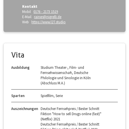
Kontakt
Mobil
0176 - 2173 1519
E-Mail
rainer@nigrelli.de
Web
https://www.l27.studio
Vita
Ausbildung
Studium Theater-, Film- und
Fernsehwissenschaft, Deutsche
Philologie und Sinologie in Köln
(Abschluss M.A.)
Sparten
Spielfilm, Serie
Auszeichnungen
Deutscher Fernsehpreis / Bester Schnitt
Fiktion "How to sell Drugs online (fast)"
(Netflix) 2021
Deutscher Fernsehpreis / Bester Schnitt