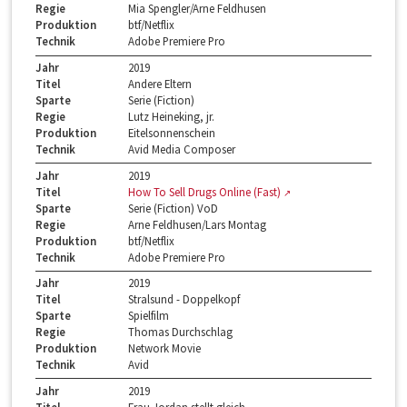
Regie
Mia Spengler/Arne Feldhusen
Produktion
btf/Netflix
Technik
Adobe Premiere Pro
Jahr
2019
Titel
Andere Eltern
Sparte
Serie (Fiction)
Regie
Lutz Heineking, jr.
Produktion
Eitelsonnenschein
Technik
Avid Media Composer
Jahr
2019
Titel
How To Sell Drugs Online (Fast)
Sparte
Serie (Fiction) VoD
Regie
Arne Feldhusen/Lars Montag
Produktion
btf/Netflix
Technik
Adobe Premiere Pro
Jahr
2019
Titel
Stralsund - Doppelkopf
Sparte
Spielfilm
Regie
Thomas Durchschlag
Produktion
Network Movie
Technik
Avid
Jahr
2019
Titel
Frau Jordan stellt gleich