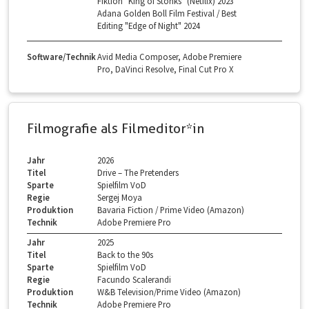
Fiktion "King of Stonks" (Netflix) 2023
Adana Golden Boll Film Festival / Best
Editing "Edge of Night" 2024
Software/Technik
Avid Media Composer, Adobe Premiere
Pro, DaVinci Resolve, Final Cut Pro X
Filmografie als Filmeditor*in
Jahr
2026
Titel
Drive – The Pretenders
Sparte
Spielfilm VoD
Regie
Sergej Moya
Produktion
Bavaria Fiction / Prime Video (Amazon)
Technik
Adobe Premiere Pro
Jahr
2025
Titel
Back to the 90s
Sparte
Spielfilm VoD
Regie
Facundo Scalerandi
Produktion
W&B Television/Prime Video (Amazon)
Technik
Adobe Premiere Pro