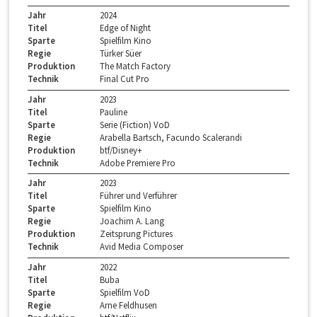
Jahr
2024
Titel
Edge of Night
Sparte
Spielfilm Kino
Regie
Türker Süer
Produktion
The Match Factory
Technik
Final Cut Pro
Jahr
2023
Titel
Pauline
Sparte
Serie (Fiction) VoD
Regie
Arabella Bartsch, Facundo Scalerandi
Produktion
btf/Disney+
Technik
Adobe Premiere Pro
Jahr
2023
Titel
Führer und Verführer
Sparte
Spielfilm Kino
Regie
Joachim A. Lang
Produktion
Zeitsprung Pictures
Technik
Avid Media Composer
Jahr
2022
Titel
Buba
Sparte
Spielfilm VoD
Regie
Arne Feldhusen