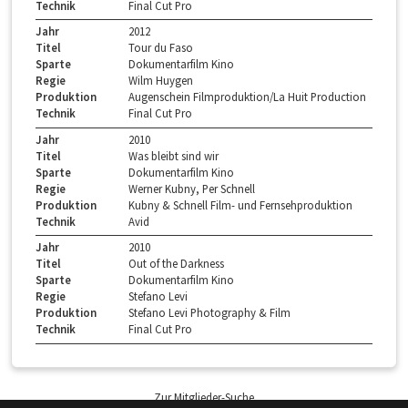
Technik
Final Cut Pro
Jahr
2012
Titel
Tour du Faso
Sparte
Dokumentarfilm Kino
Regie
Wilm Huygen
Produktion
Augenschein Filmproduktion/La Huit Production
Technik
Final Cut Pro
Jahr
2010
Titel
Was bleibt sind wir
Sparte
Dokumentarfilm Kino
Regie
Werner Kubny, Per Schnell
Produktion
Kubny & Schnell Film- und Fernsehproduktion
Technik
Avid
Jahr
2010
Titel
Out of the Darkness
Sparte
Dokumentarfilm Kino
Regie
Stefano Levi
Produktion
Stefano Levi Photography & Film
Technik
Final Cut Pro
Zur Mitglieder-Suche