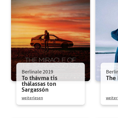
Berlinale 2019
Berli
To thávma tis
The 
thálassas ton
Sargassón
weiterlesen
weiter