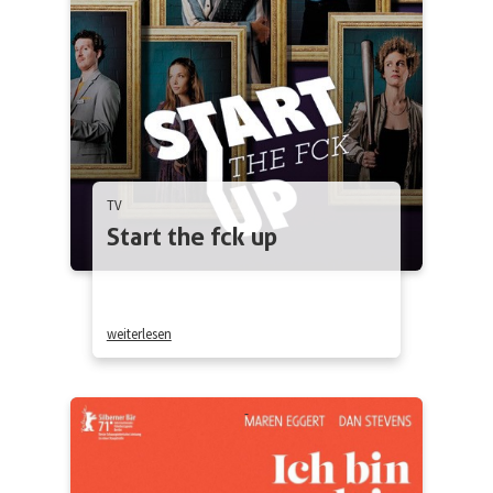
TV
Start the fck up
weiterlesen