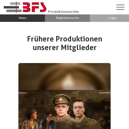
Zum Hauptinhalt springen
Produktionsarchiv
News
Mitgliedersuche
Login
Frühere Produktionen
unserer Mitglieder